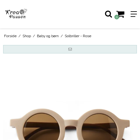
0
Forside
/
Shop
/
Baby og børn
/
Solbriller - Rose