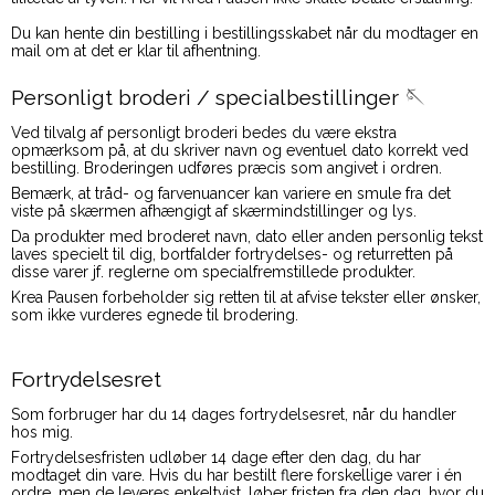
Du kan hente din bestilling i bestillingsskabet når du modtager en
mail om at det er klar til afhentning.
Personligt broderi / specialbestillinger 🪡
Ved tilvalg af personligt broderi bedes du være ekstra
opmærksom på, at du skriver navn og eventuel dato korrekt ved
bestilling. Broderingen udføres præcis som angivet i ordren.
Bemærk, at tråd- og farvenuancer kan variere en smule fra det
viste på skærmen afhængigt af skærmindstillinger og lys.
Da produkter med broderet navn, dato eller anden personlig tekst
laves specielt til dig, bortfalder fortrydelses- og returretten på
disse varer jf. reglerne om specialfremstillede produkter.
Krea Pausen forbeholder sig retten til at afvise tekster eller ønsker,
som ikke vurderes egnede til brodering.
Fortrydelsesret
Som forbruger har du 14 dages fortrydelsesret, når du handler
hos mig.
Fortrydelsesfristen udløber 14 dage efter den dag, du har
modtaget din vare. Hvis du har bestilt flere forskellige varer i én
ordre, men de leveres enkeltvist, løber fristen fra den dag, hvor du