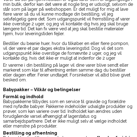
min butik, derfor kan det være at nogle ting er udsolgt, selvom de
står som på lager på webshoppen. Er det muligt for mig at lave
flere varer så du vil kunne modtage din bestilling, vil jeg
selvfølgelig gøre det. Som udgangspunkt vil fremstilling af varer
ikke overstige 2 uger, og jeg vil kontakte dig hvis jeg skal bruge
længere tid. Det kan fx være ved at jeg skal bestille materialer
hjem, hvor leveringstiden fejler.
Bestiller du beanie huer, hvor du tilkøber en eller flere pompon,
vil der være et par dages ekstra leveringstid. Dog vil det som
udgangspunkt ikke overstige de fornævnte 2 uger, og jeg vil
kontakte dig, hvis det ikke er muligt at indenfor de 2 uger
Er varerne i din bestilling på lager vil dine varer blive sendt eller
markeret som klar til afhentning enten samme dag du bestiller
eller dagen efter. Ferier undtaget. Forsinkelser vil altid blive givet
besked om.
Babypakker – Vilkår og betingelser
Formål og indhold
Babypakkerne tilbydes som en service til gravide og forældre
med nyfødte babyer. Pakkerne indeholder udvalgte produkter og
prøver, som kan variere over tid. Indholdet kan ændres uden
forudgående varsel afhængigt af lagerstatus og
samarbejdspartnere. Det er ikke muligt selv at vælge indholdet
eller mønstre på produkter.
Bestilling og afhentning