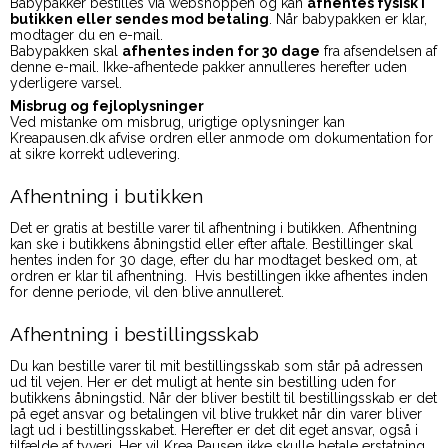
Babypakker bestilles via webshoppen og kan
afhentes fysisk i
butikken eller sendes mod betaling
. Når babypakken er klar,
modtager du en e-mail.
Babypakken skal
afhentes inden for 30 dage
fra afsendelsen af
denne e-mail. Ikke-afhentede pakker annulleres herefter uden
yderligere varsel.
Misbrug og fejloplysninger
Ved mistanke om misbrug, urigtige oplysninger kan
Kreapausen.dk afvise ordren eller anmode om dokumentation for
at sikre korrekt udlevering.
Afhentning i butikken
Det er gratis at bestille varer til afhentning i butikken. Afhentning
kan ske i butikkens åbningstid eller efter aftale. Bestillinger skal
hentes inden for 30 dage, efter du har modtaget besked om, at
ordren er klar til afhentning. Hvis bestillingen ikke afhentes inden
for denne periode, vil den blive annulleret.
Afhentning i bestillingsskab
Du kan bestille varer til mit bestillingsskab som står på adressen
ud til vejen. Her er det muligt at hente sin bestilling uden for
butikkens åbningstid. Når der bliver bestilt til bestillingsskab er det
på eget ansvar og betalingen vil blive trukket når din varer bliver
lagt ud i bestillingsskabet. Herefter er det dit eget ansvar, også i
tilfælde af tyveri. Her vil Krea Pausen ikke skulle betale erstatning.