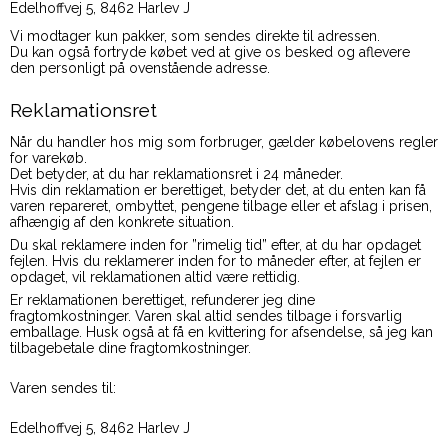
Edelhoffvej 5, 8462 Harlev J
Vi modtager kun pakker, som sendes direkte til adressen.
Du kan også fortryde købet ved at give os besked og aflevere
den personligt på ovenstående adresse.
Reklamationsret
Når du handler hos mig som forbruger, gælder købelovens regler
for varekøb.
Det betyder, at du har reklamationsret i 24 måneder.
Hvis din reklamation er berettiget, betyder det, at du enten kan få
varen repareret, ombyttet, pengene tilbage eller et afslag i prisen,
afhængig af den konkrete situation.
Du skal reklamere inden for ”rimelig tid” efter, at du har opdaget
fejlen. Hvis du reklamerer inden for to måneder efter, at fejlen er
opdaget, vil reklamationen altid være rettidig.
Er reklamationen berettiget, refunderer jeg dine
fragtomkostninger. Varen skal altid sendes tilbage i forsvarlig
emballage. Husk også at få en kvittering for afsendelse, så jeg kan
tilbagebetale dine fragtomkostninger.
Varen sendes til:
Edelhoffvej 5, 8462 Harlev J