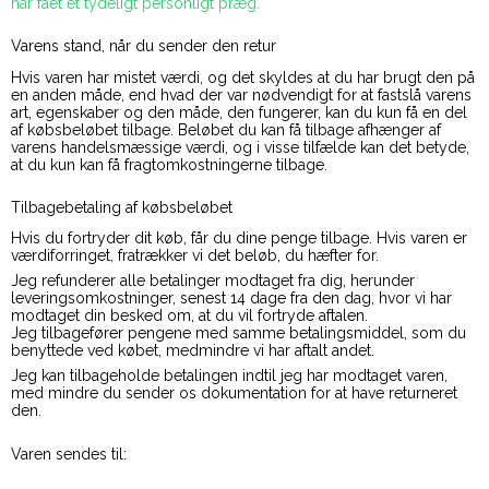
har fået et tydeligt personligt præg.
Varens stand, når du sender den retur
Hvis varen har mistet værdi, og det skyldes at du har brugt den på
en anden måde, end hvad der var nødvendigt for at fastslå varens
art, egenskaber og den måde, den fungerer, kan du kun få en del
af købsbeløbet tilbage. Beløbet du kan få tilbage afhænger af
varens handelsmæssige værdi, og i visse tilfælde kan det betyde,
at du kun kan få fragtomkostningerne tilbage.
Tilbagebetaling af købsbeløbet
Hvis du fortryder dit køb, får du dine penge tilbage. Hvis varen er
værdiforringet, fratrækker vi det beløb, du hæfter for.
Jeg refunderer alle betalinger modtaget fra dig, herunder
leveringsomkostninger, senest 14 dage fra den dag, hvor vi har
modtaget din besked om, at du vil fortryde aftalen.
Jeg tilbagefører pengene med samme betalingsmiddel, som du
benyttede ved købet, medmindre vi har aftalt andet.
Jeg kan tilbageholde betalingen indtil jeg har modtaget varen,
med mindre du sender os dokumentation for at have returneret
den.
Varen sendes til: