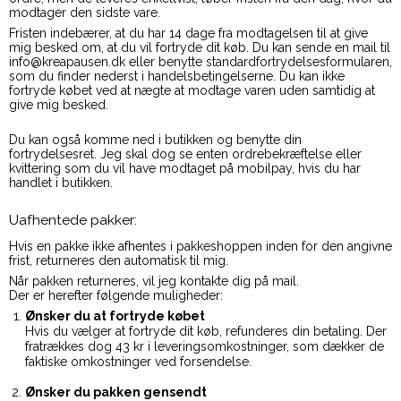
modtager den sidste vare.
Fristen indebærer, at du har 14 dage fra modtagelsen til at give
mig besked om, at du vil fortryde dit køb. Du kan sende en mail til
info@kreapausen.dk eller benytte standardfortrydelsesformularen,
som du finder nederst i handelsbetingelserne. Du kan ikke
fortryde købet ved at nægte at modtage varen uden samtidig at
give mig besked.
Du kan også komme ned i butikken og benytte din
fortrydelsesret. Jeg skal dog se enten ordrebekræftelse eller
kvittering som du vil have modtaget på mobilpay, hvis du har
handlet i butikken.
Uafhentede pakker:
Hvis en pakke ikke afhentes i pakkeshoppen inden for den angivne
frist, returneres den automatisk til mig.
Når pakken returneres, vil jeg kontakte dig på mail.
Der er herefter følgende muligheder:
Ønsker du at fortryde købet
Hvis du vælger at fortryde dit køb, refunderes din betaling. Der
fratrækkes dog 43 kr i leveringsomkostninger, som dækker de
faktiske omkostninger ved forsendelse.
Ønsker du pakken gensendt