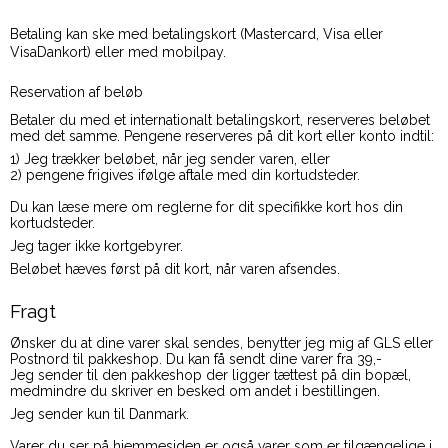
Betaling kan ske med betalingskort (Mastercard, Visa eller
VisaDankort) eller med mobilpay.
Reservation af beløb
Betaler du med et internationalt betalingskort, reserveres beløbet
med det samme. Pengene reserveres på dit kort eller konto indtil:
1) Jeg trækker beløbet, når jeg sender varen, eller
2) pengene frigives ifølge aftale med din kortudsteder.
Du kan læse mere om reglerne for dit specifikke kort hos din
kortudsteder.
Jeg tager ikke kortgebyrer.
Beløbet hæves først på dit kort, når varen afsendes.
Fragt
Ønsker du at dine varer skal sendes, benytter jeg mig af GLS eller
Postnord til pakkeshop. Du kan få sendt dine varer fra 39,-
Jeg sender til den pakkeshop der ligger tættest på din bopæl,
medmindre du skriver en besked om andet i bestillingen.
Jeg sender kun til Danmark.
Varer du ser på hjemmesiden er også varer som er tilgængelige i