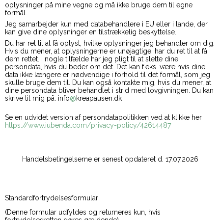
oplysninger på mine vegne og må ikke bruge dem til egne
formål.
Jeg samarbejder kun med databehandlere i EU eller i lande, der
kan give dine oplysninger en tilstrækkelig beskyttelse.
Du har ret til at få oplyst, hvilke oplysninger jeg behandler om dig.
Hvis du mener, at oplysningerne er unøjagtige, har du ret til at få
dem rettet. I nogle tilfælde har jeg pligt til at slette dine
persondata, hvis du beder om det. Det kan f.eks. være hvis dine
data ikke længere er nødvendige i forhold til det formål, som jeg
skulle bruge dem til. Du kan også kontakte mig, hvis du mener, at
dine persondata bliver behandlet i strid med lovgivningen. Du kan
skrive til mig på: info
@
kreapausen.dk
Se en udvidet version af persondatapolitikken ved at klikke her
https://www.iubenda.com/privacy-policy/42614487
Handelsbetingelserne er senest opdateret d. 17.07.2026
Standardfortrydelsesformular
(Denne formular udfyldes og returneres kun, hvis
fortrydelsesretten gøres gældende)