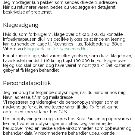
Jeg modtager kun pakker, som sendes direkte til adressen.
Når du returnerer varen, bedes du vedlægge en detaljeret
beskrivelse af problemet.
Klageadgang
Hvis du som forbruger vil klage over dit køb, skal du kontakte
info@kreapausen.dk. Hvis det ikke lykkes os at finde en løsning,
kan du sende en klage til Nævnenes Hus, Toldboden 2, 8800
Viborg via
Klageportalen for Nævnenes Hus
.
For at kunne klage, skal varen eller ydelsen, som du vil klage over,
have kostet mindst 1.110 kr. og højst 100.000 kr. For klager over
tøj og sko skal prisen dog have været mindst 720 kr. Det koster et
gebyr at få klagen behandlet.
Persondatapolitik
Jeg har brug for følgende oplysninger, når du handler hos mig:
Navn, adresse, tlf.nr. og mailadresse.
Vi registrerer og videregiver de personoplysninger, som er
nødvendige for at kunne levere varen til dig. Fx for at kunne
oprette en korrekt label hos GLS
Personoplysningerne registreres hos Krea Pausen og opbevares i
fem år, hvorefter oplysningerne slettes. Jeg samarbejder
herudover med en række andre virksomheder, som opbevarer og
behandler data. Virksomhederne behandler udelukkende