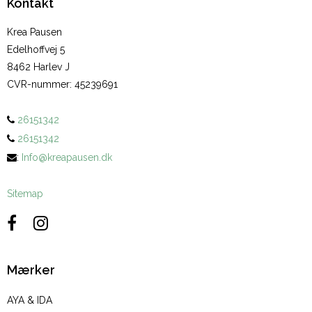
Kontakt
Krea Pausen
Edelhoffvej 5
8462 Harlev J
CVR-nummer
:
45239691
26151342
26151342
:
Info@kreapausen.dk
Sitemap
Mærker
AYA & IDA