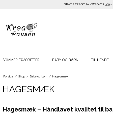
GRATIS FRAGT PÅ KØB OVER 399,-
SOMMER FAVORITTER
BABY OG BØRN
TIL HENDE
Forside
/
Shop
/
Baby og børn
/
Hagesmæk
HAGESMÆK
Hagesmæk – Håndlavet kvalitet til b