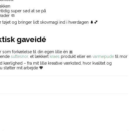
nakken
mtidig super sød at se på
rader 🧼
tøjet og bringer lidt skovmagi ind i hverdagen 🌲💕
ktisk gaveidé
 som forkælelse til din egen lille én 🎀
hende
suttesnor,
et lækkert
kraes
produkt eller en
varmepude
til mor
rlighed – fra mit lille kreative værksted, hvor kvalitet og
u støtter mit arbejde 🧡