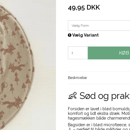
49,95 DKK
Vælg Form
Vælg Variant
KØB
Beskrivelse
👶 Sød og prak
Forsiden er lavet i blød bomuld
komfort og lidt ekstra stræk. Mo
hagesmækken både charmerende 
Bagsiden er i blød microfleece,
💧 – perfekt til både måltider og s