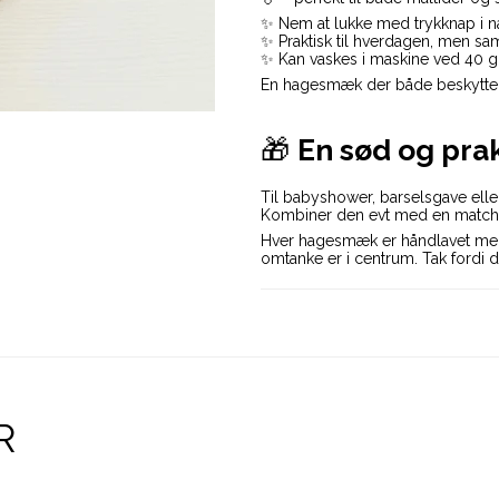
✨ Nem at lukke med trykknap i 
✨ Praktisk til hverdagen, men sa
✨ Kan vaskes i maskine ved 40 g
En hagesmæk der både beskytter 
🎁
En sød og pra
Til babyshower, barselsgave eller
Kombiner den evt med en matc
Hver hagesmæk er håndlavet med kæ
omtanke er i centrum. Tak fordi d
R