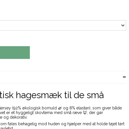
tisk hagesmæk til de små
sjersey (92% økologisk bomuld 🌿 og 8% elastan), som giver både
tivet er et hyggeligt skovtema med små ræve 🦊, der gør
og dekorativ.
 som føles behagelig mod huden og hjælper med at holde tøjet tørt
avletid.