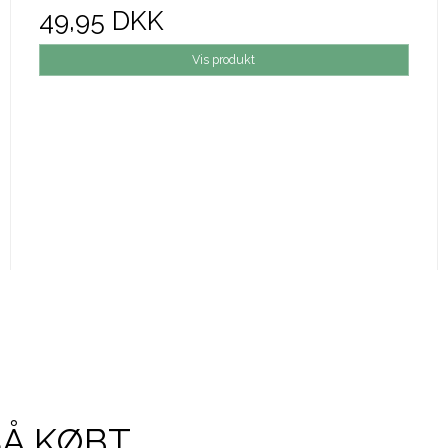
49,95 DKK
Vis produkt
SÅ KØBT