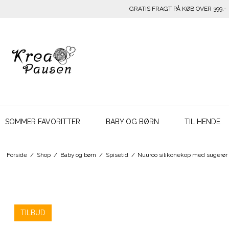
GRATIS FRAGT PÅ KØB OVER 399,-
SOMMER FAVORITTER
BABY OG BØRN
TIL HENDE
Forside
/
Shop
/
Baby og børn
/
Spisetid
/
Nuuroo silikonekop med sugerør
TILBUD