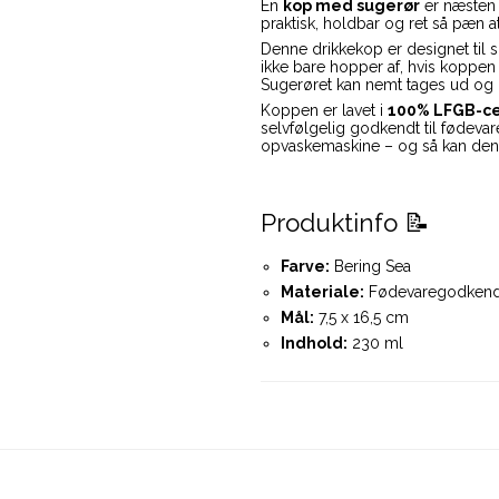
En
kop med sugerør
er næsten
praktisk, holdbar og ret så pæn a
Denne drikkekop er designet til 
ikke bare hopper af, hvis koppen
Sugerøret kan nemt tages ud og
Koppen er lavet i
100% LFGB-cer
selvfølgelig godkendt til fødeva
opvaskemaskine – og så kan den 
Produktinfo 📝
Farve:
Bering Sea
Materiale:
Fødevaregodkendt
Mål:
7,5 x 16,5 cm
Indhold:
230 ml