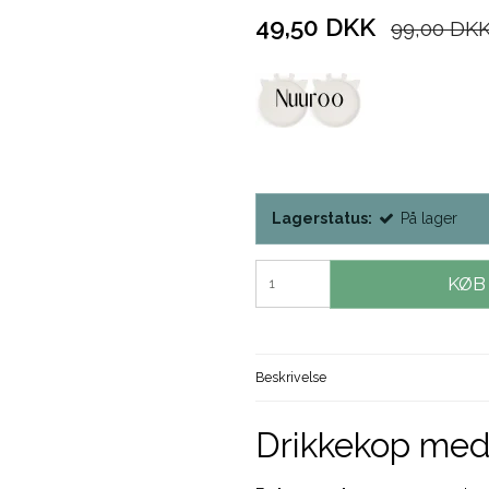
49,50 DKK
99,00 DK
Lagerstatus:
På lager
KØB
Beskrivelse
Drikkekop med 