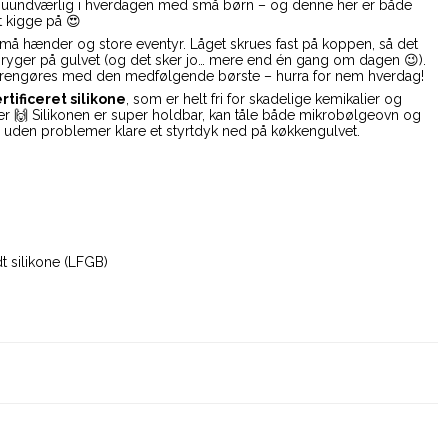
 uundværlig i hverdagen med små børn – og denne her er både
t kigge på 😍
små hænder og store eventyr. Låget skrues fast på koppen, så det
 ryger på gulvet (og det sker jo… mere end én gang om dagen 😉).
 rengøres med den medfølgende børste – hurra for nem hverdag!
tificeret silikone
, som er helt fri for skadelige kemikalier og
rer 🙌 Silikonen er super holdbar, kan tåle både mikrobølgeovn og
uden problemer klare et styrtdyk ned på køkkengulvet.
 silikone (LFGB)