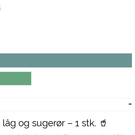
K
låg og sugerør – 1 stk. 🥤