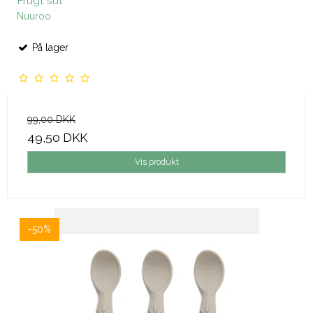
Frugt sut
Nuuroo
På lager
99,00 DKK
49,50 DKK
Vis produkt
-50%