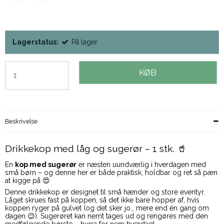
Lagerstatus:
På lager
KØB
Beskrivelse
Drikkekop med låg og sugerør – 1 stk. 🥤
En
kop med sugerør
er næsten uundværlig i hverdagen med
små børn – og denne her er både praktisk, holdbar og ret så pæn
at kigge på 😍
Denne drikkekop er designet til små hænder og store eventyr.
Låget skrues fast på koppen, så det ikke bare hopper af, hvis
koppen ryger på gulvet (og det sker jo… mere end én gang om
dagen 😉). Sugerøret kan nemt tages ud og rengøres med den