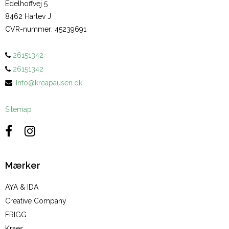
Edelhoffvej 5
8462 Harlev J
CVR-nummer
:
45239691
26151342
26151342
:
Info@kreapausen.dk
Sitemap
Mærker
AYA & IDA
Creative Company
FRIGG
Kraes