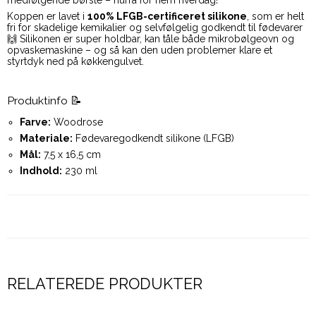
medfølgende børste – hurra for nem hverdag!
Koppen er lavet i
100% LFGB-certificeret silikone
, som er helt
fri for skadelige kemikalier og selvfølgelig godkendt til fødevarer
🙌 Silikonen er super holdbar, kan tåle både mikrobølgeovn og
opvaskemaskine – og så kan den uden problemer klare et
styrtdyk ned på køkkengulvet.
Produktinfo 📝
Farve:
Woodrose
Materiale:
Fødevaregodkendt silikone (LFGB)
Mål:
7,5 x 16,5 cm
Indhold:
230 ml
RELATEREDE PRODUKTER