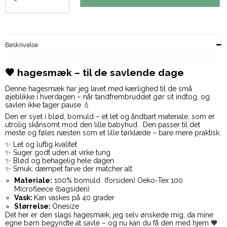
Beskrivelse
🧡 hagesmæk – til de savlende dage
Denne hagesmæk har jeg lavet med kærlighed til de små
øjeblikke i hverdagen – når tandfrembruddet gør sit indtog, og
savlen ikke tager pause 💧
Den er syet i blød, bomuld – et let og åndbart materiale, som er
utrolig skånsomt mod den lille babyhud. Den passer til det
meste og føles næsten som et lille tørklæde – bare mere praktisk.
✨ Let og luftig kvalitet
✨ Suger godt uden at virke tung
✨ Blød og behagelig hele dagen
✨ Smuk, dæmpet farve der matcher alt
Materiale:
100% bomuld (forsiden) Oeko-Tex 100
Microfleece (bagsiden)
Vask:
Kan vaskes på 40 grader
Størrelse:
Onesize
Det her er den slags hagesmæk, jeg selv ønskede mig, da mine
egne børn begyndte at savle – og nu kan du få den med hjem 🧡