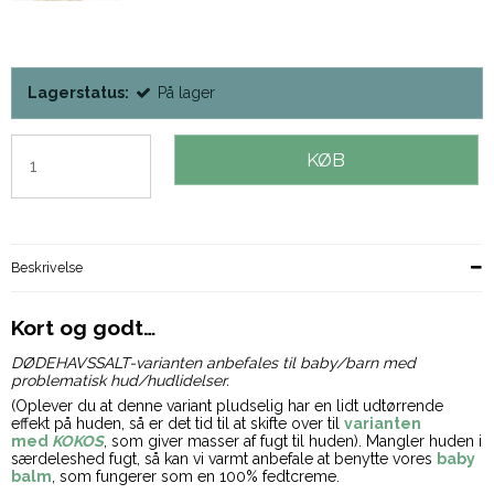
Lagerstatus:
På lager
KØB
Beskrivelse
Kort og godt…
DØDEHAVSSALT-varianten anbefales til baby/barn med
problematisk hud/hudlidelser.
(Oplever du at denne variant pludselig har en lidt udtørrende
effekt på huden, så er det tid til at skifte over til
varianten
med
KOKOS
, som giver masser af fugt til huden). Mangler huden i
særdeleshed fugt, så kan vi varmt anbefale at benytte vores
baby
balm
, som fungerer som en 100% fedtcreme.