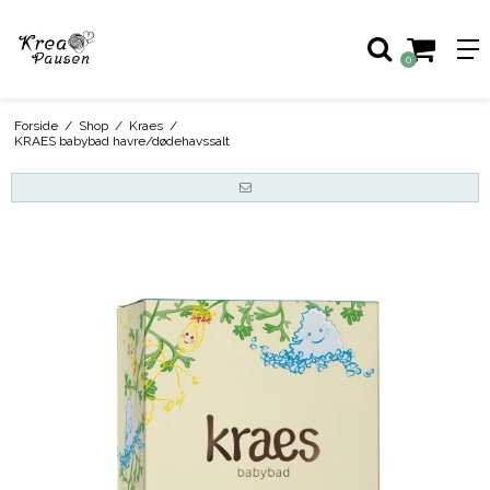
0
Forside
/
Shop
/
Kraes
/
KRAES babybad havre/dødehavssalt