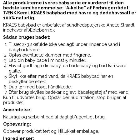
Alle produkterne i vores babyserie er vurderet til den
bedste kemibedømmelse: “A-kolbe” af Forbrugerrådet
TÆNK Kemi. KRAES babybad med havre og dødehavssalt er
100% naturlig.
KRAES babybad er anbefalet af sundhedsplejerske Anette Straadt,
indehaver af Æblebørn.dk
Sådan bruges badet:
Tilsæt 2-3 skefulde (ske vedlagt) under rindende vand i
babybadekarret.
Opløs eventuelle klumper med fingrene.
Lad din baby bade i mindst 5 minutter.
Hav et godt tag i din baby, da både baby og bad kan være
glatte.
Skyl ikke efter med vand, da KRAES babybad har en
beskyttende effekt.
Dup tør med blødt håndklæde.
Efter brug skylles badekar og evt. badelegetøj af med vand.
Kun til udvortes brug. Opstår der hudirritation; stop brugen af
produktet.
Anvendelse:
Naturligt og sæbefrit bad til dagligt/ugentligt brug.
Opbevaring:
Opbevar produktet tørt og i tillukket emballage.
Ingredienser: