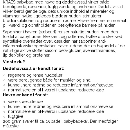
KRAES babybad med havre og dødehavssalt virker både
beroligende, rensende, fugtgivende og lindrende. Dødehavssalt
virker beroligende pga. dets unikke indhold af mineraler og
vitaminer, hvilke ligeledes blødgør huden, stimulerer
blodcirkulationen og reducerer rødme. Havre fremmer en normal
pH-værdi og opretholder en beskyttende barriere på huden.
Saponiner i havren (sæbeurt) renser naturligt huden, med den
fordel at babyhuden ikke samtidig udtørres, hvilke ofte sker ved
syntetiske overfladeaktiver, desuden har saponiner anti-
inflammatoriske egenskaber. Havre indeholder en høj andel af de
naturlige aktive stoffer såsom beta-glucan, avenanthramides,
lipider/olier og proteiner.
Vidste du?
Dødehavssalt er kendt for at:
regenere og rense hudceller
være beroligende både for muskler og sind
kunne lindre rødme og reducere inflammation/hævelse
normalisere en pH-værdi i ubalance; reducere kløe
Havre er kendt for at:
være kløestillende
kunne lindre rødme og reducere inflammation/hævelse
normalisere en pH-værdi i ubalance; reducere kløe
fugtgive
200 gram svarer til ca. 15 bade i babybadekar. Der medfølger
måleske.