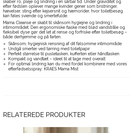
skaber ro, pleje og lindring i en sårbar tid. Under graviditet og
efter fødslen oplever mange kvinder gener som bristninger,
hævelser, sting efter kejsersnit og hæmorider, hvor toiletbesøg
kan føles sviende og smertefulde.
Mama Cleanse er skabt til skånsom hygiejne og lindring i
intimområdet. Den ergonomiske flaske med blød vandstråle og
fleksibel dyse gør det let at rense og forfriske efter toiletbesøg –
både derhjemme og på farten.
Skånsom, hygiejnisk rensning af dit følsomme intimområde
Undgå smerter ved tørring med toiletpapir
Perfekt størrelse til pusletasken, kufferten eller håndtasken
Kompakt og vandtæt – ideel til at tage med overalt
For optimal lindring kan du med fordel kombinere med vores
efterfødselsspray: KRAES Mama Mist
RELATEREDE PRODUKTER