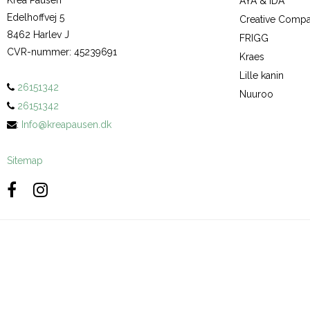
Krea Pausen
AYA & IDA
Edelhoffvej 5
Creative Comp
8462 Harlev J
FRIGG
CVR-nummer
:
45239691
Kraes
Lille kanin
26151342
Nuuroo
26151342
:
Info@kreapausen.dk
Sitemap