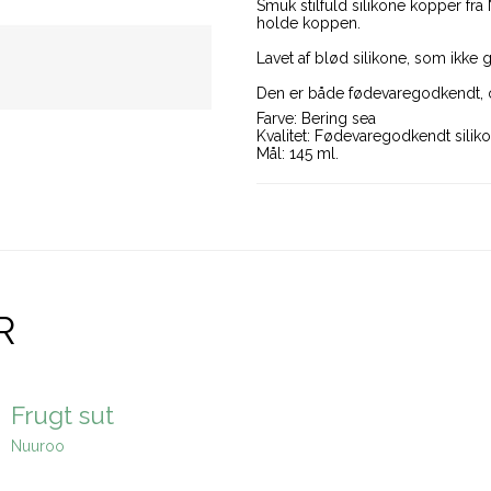
Smuk stilfuld silikone kopper fr
holde koppen.
Lavet af blød silikone, som ikke 
Den er både fødevaregodkendt, 
Farve: Bering sea
Kvalitet: Fødevaregodkendt silik
Mål: 145 ml.
R
Frugt sut
Nuuroo