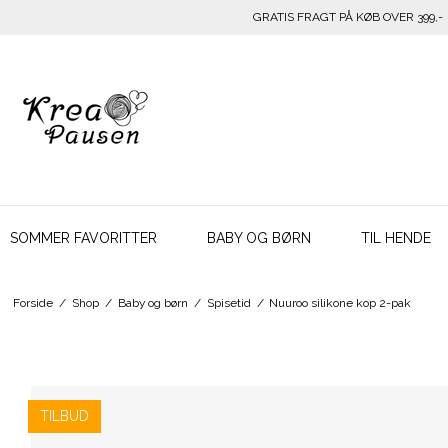
GRATIS FRAGT PÅ KØB OVER 399,-
SOMMER FAVORITTER
BABY OG BØRN
TIL HENDE
Forside
/
Shop
/
Baby og børn
/
Spisetid
/
Nuuroo silikone kop 2-pak
TILBUD