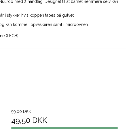
a Nuuroo med 2 håndtag. Designet til at barnet nemmere selv kan
går i stykker hvis koppen tabes på gulvet.
og kan komme i opvaskeren samt i microovnen.
one (LFGB)
99,00 DKK
49,50 DKK