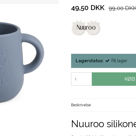
49,50 DKK
99,00 DK
Lagerstatus:
På lager
KØB
Beskrivelse
Nuuroo silikon