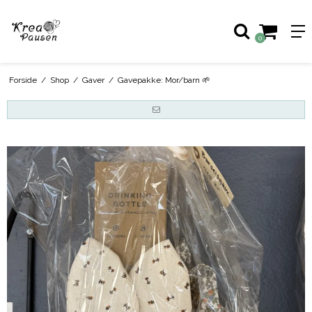
0
Forside
/
Shop
/
Gaver
/
Gavepakke: Mor/barn 🌱