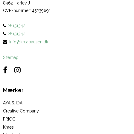
8462 Harlev J
CVR-nummer
:
45239691
26151342
26151342
:
Info@kreapausen.dk
Sitemap
Mærker
AYA & IDA
Creative Company
FRIGG
Kraes