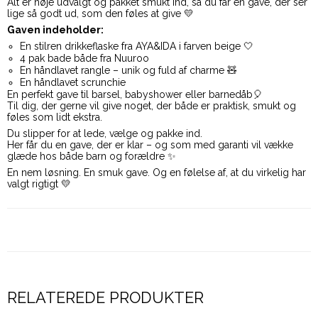
Alt er nøje udvalgt og pakket smukt ind, så du får en gave, der ser
lige så godt ud, som den føles at give 💛
Gaven indeholder:
En stilren drikkeflaske fra AYA&IDA i farven beige 🤍
4 pak bade både fra Nuuroo
En håndlavet rangle – unik og fuld af charme 🧸
En håndlavet scrunchie
En perfekt gave til barsel, babyshower eller barnedåb🎈
Til dig, der gerne vil give noget, der både er praktisk, smukt og
føles som lidt ekstra.
Du slipper for at lede, vælge og pakke ind.
Her får du en gave, der er klar – og som med garanti vil vække
glæde hos både barn og forældre ✨
En nem løsning. En smuk gave. Og en følelse af, at du virkelig har
valgt rigtigt 💛
RELATEREDE PRODUKTER