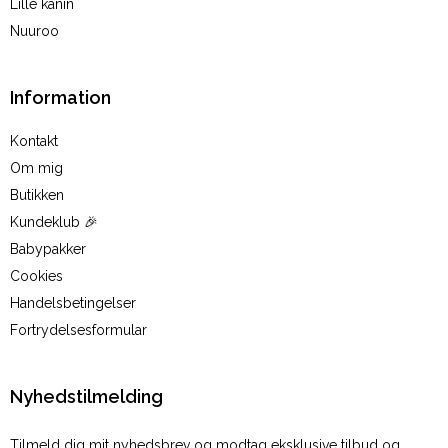
Lille kanin
Nuuroo
Information
Kontakt
Om mig
Butikken
Kundeklub 🎉
Babypakker
Cookies
Handelsbetingelser
Fortrydelsesformular
Nyhedstilmelding
Tilmeld dig mit nyhedsbrev og modtag eksklusive tilbud og