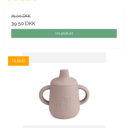
79,00 DKK
39,50 DKK
Vis produkt
TILBUD