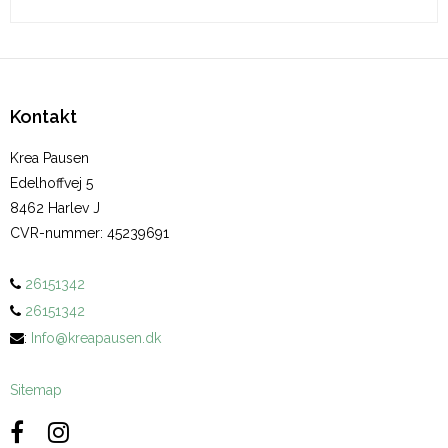
Kontakt
Krea Pausen
Edelhoffvej 5
8462 Harlev J
CVR-nummer
:
45239691
26151342
26151342
:
Info@kreapausen.dk
Sitemap