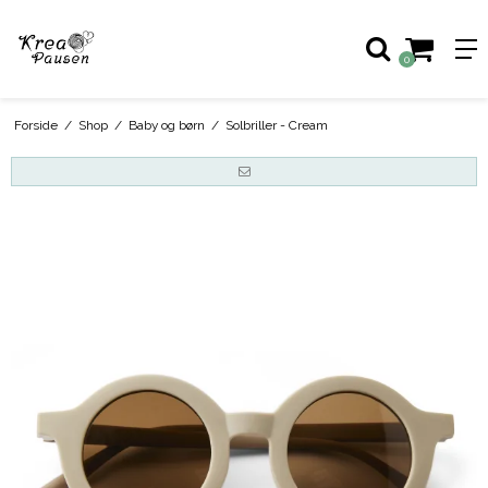
0
Forside
/
Shop
/
Baby og børn
/
Solbriller - Cream